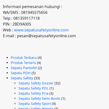
Informasi pemesanan hubungi :
WA/SMS : 081945575656
Telp : 081359117118
PIN : 2BD9A005
Web :
www.sepatusafetyonline.com
E-mail : pesan@sepatusafetyonline.com
4
Produk Terbaru
4
4
Produk
Produk Terlaris
4
Produk
2
Sepatu Pantofel
2
5
Produk
Sepatu PDH
5
Produk
33
Sepatu Safety
33
Produk
32
Sepatu Safety Dozzer
32
1
Produk
Sepatu Safety PDL
1
3
Produk
Sepatu Safety Pria
3
Produk
1
Sepatu Safety Semi Boots
1
4
Produk
Sepatu Safety Sport
4
Produk
3
Sepatu Safety Wanita
3