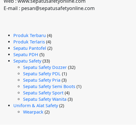
Web : www.sepatusafetyonline.com
E-mail : pesan@sepatusafetyonline.com
4
Produk Terbaru
4
4
Produk
Produk Terlaris
4
Produk
2
Sepatu Pantofel
2
5
Produk
Sepatu PDH
5
Produk
33
Sepatu Safety
33
Produk
32
Sepatu Safety Dozzer
32
1
Produk
Sepatu Safety PDL
1
3
Produk
Sepatu Safety Pria
3
Produk
1
Sepatu Safety Semi Boots
1
4
Produk
Sepatu Safety Sport
4
Produk
3
Sepatu Safety Wanita
3
2
Produk
Uniform & Alat Safety
2
2
Produk
Wearpack
2
Produk