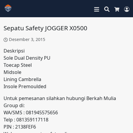
Search
L
Cart
Sepatu Safety JOGGER X0500
Desember 3, 2015
Deskripsi
Sole Dual Density PU
Toecap Steel
Midsole
Lining Cambrella
Insole Premoulded
Untuk pemesanan silahkan hubungi Berkah Mulia
Group di:
WA/SMS : 081945575656
Telp : 081359117118
PIN : 2138FEF6