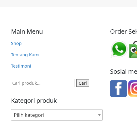
Main Menu
Order Sek
Shop
Tentang Kami
Testimoni
Sosial m
Pencarian
Cari
untuk:
Kategori produk
Pilih kategori