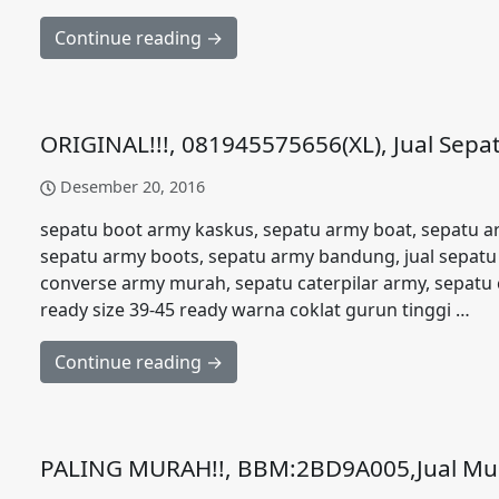
Continue reading →
ORIGINAL!!!, 081945575656(XL), Jual Sepa
Desember 20, 2016
sepatu boot army kaskus, sepatu army boat, sepatu a
sepatu army boots, sepatu army bandung, jual sepatu
converse army murah, sepatu caterpilar army, sepatu 
ready size 39-45 ready warna coklat gurun tinggi …
Continue reading →
PALING MURAH!!, BBM:2BD9A005,Jual Mu