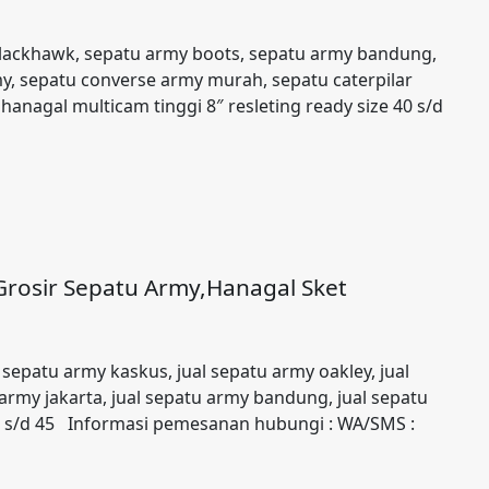
Blackhawk, sepatu army boots, sepatu army bandung,
y, sepatu converse army murah, sepatu caterpilar
anagal multicam tinggi 8″ resleting ready size 40 s/d
Grosir Sepatu Army,Hanagal Sket
l sepatu army kaskus, jual sepatu army oakley, jual
army jakarta, jual sepatu army bandung, jual sepatu
39 s/d 45 Informasi pemesanan hubungi : WA/SMS :