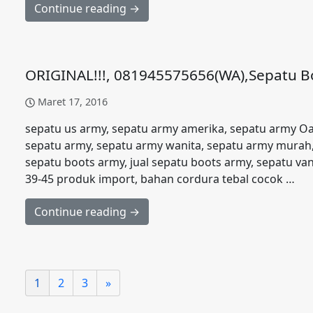
Continue reading →
ORIGINAL!!!, 081945575656(WA),Sepatu Bo
Maret 17, 2016
sepatu us army, sepatu army amerika, sepatu army O
sepatu army, sepatu army wanita, sepatu army murah,
sepatu boots army, jual sepatu boots army, sepatu va
39-45 produk import, bahan cordura tebal cocok …
Continue reading →
1
2
3
»