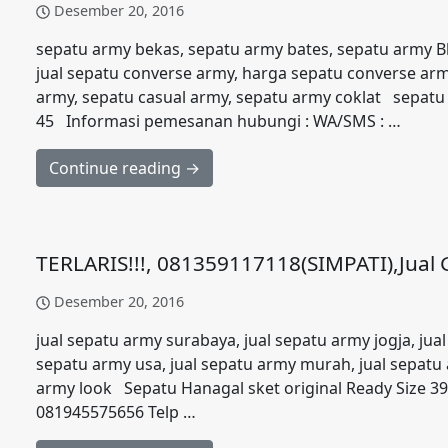
Desember 20, 2016
sepatu army bekas, sepatu army bates, sepatu army 
jual sepatu converse army, harga sepatu converse arm
army, sepatu casual army, sepatu army coklat sepatu h
45 Informasi pemesanan hubungi : WA/SMS : …
Continue reading →
TERLARIS!!!, 081359117118(SIMPATI),Jual 
Desember 20, 2016
jual sepatu army surabaya, jual sepatu army jogja, jua
sepatu army usa, jual sepatu army murah, jual sepatu 
army look Sepatu Hanagal sket original Ready Size 
081945575656 Telp …