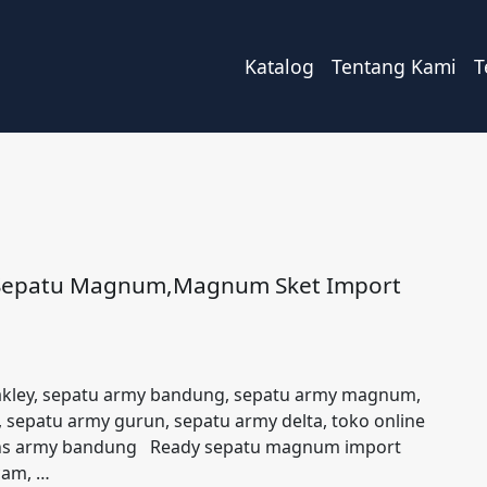
Katalog
Tentang Kami
T
l Sepatu Magnum,Magnum Sket Import
akley, sepatu army bandung, sepatu army magnum,
 sepatu army gurun, sepatu army delta, toko online
 vans army bandung Ready sepatu magnum import
cam, …