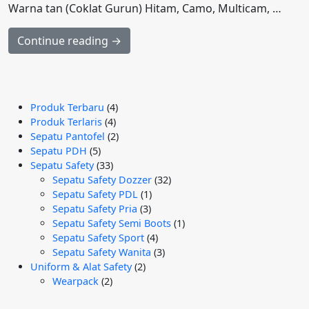
Warna tan (Coklat Gurun) Hitam, Camo, Multicam, …
Continue reading →
4
Produk Terbaru
4
4
Produk
Produk Terlaris
4
Produk
2
Sepatu Pantofel
2
5
Produk
Sepatu PDH
5
Produk
33
Sepatu Safety
33
Produk
32
Sepatu Safety Dozzer
32
1
Produk
Sepatu Safety PDL
1
3
Produk
Sepatu Safety Pria
3
Produk
1
Sepatu Safety Semi Boots
1
4
Produk
Sepatu Safety Sport
4
Produk
3
Sepatu Safety Wanita
3
2
Produk
Uniform & Alat Safety
2
2
Produk
Wearpack
2
Produk