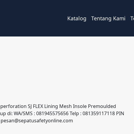
Katalog
Tentang Kami
T
perforation SJ FLEX Lining Mesh Insole Premoulded
p di: WA/SMS : 081945575656 Telp : 081359117118 PIN
 : pesan@sepatusafetyonline.com