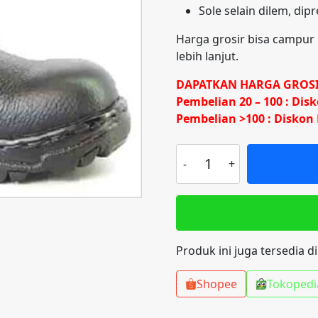
Sole selain dilem, dip
Harga grosir bisa campur 
lebih lanjut.
DAPATKAN HARGA GROSI
Pembelian 20 – 100 : Dis
Pembelian >100 : Diskon
Kuantitas
Sepatu
Safety
PDL
Dozzer
DR305T6
Produk ini juga tersedia d
Shopee
Tokopedi