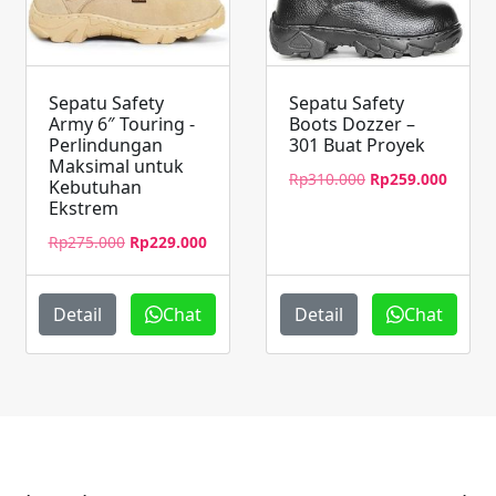
Sepatu Safety
Sepatu Safety
Army 6″ Touring -
Boots Dozzer –
Perlindungan
301 Buat Proyek
Maksimal untuk
Harga
Harga
Rp
310.000
Rp
259.000
Kebutuhan
aslinya
saat
Ekstrem
adalah:
ini
Harga
Harga
Rp
275.000
Rp
229.000
Rp310.000.
adalah
aslinya
saat
Rp259.
adalah:
ini
Rp275.000.
adalah:
Detail
Chat
Detail
Chat
Rp229.000.