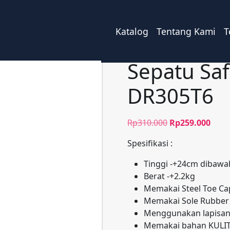
Katalog
Tentang Kami
T
Sepatu Sa
DR305T6
Harga
Harg
Rp
310.000
Rp
259.000
aslinya
saat
Spesifikasi :
adalah:
ini
Rp310.000.
adal
Tinggi -+24cm dibawa
Rp25
Berat -+2.2kg
Memakai Steel Toe Cap 
Memakai Sole Rubber
Menggunakan lapisa
Memakai bahan KULIT