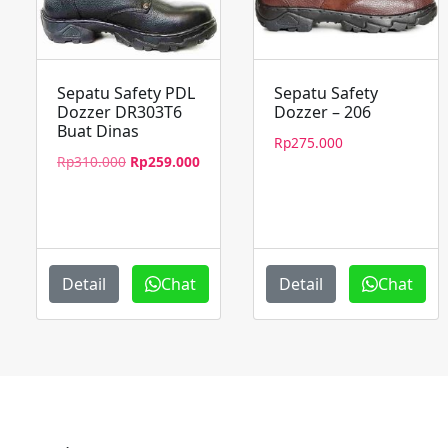
Sepatu Safety PDL
Sepatu Safety
Dozzer DR303T6
Dozzer – 206
Buat Dinas
Rp
275.000
Harga
Harga
Rp
310.000
Rp
259.000
aslinya
saat
adalah:
ini
Rp310.000.
adalah:
Rp259.000.
Detail
Chat
Detail
Chat