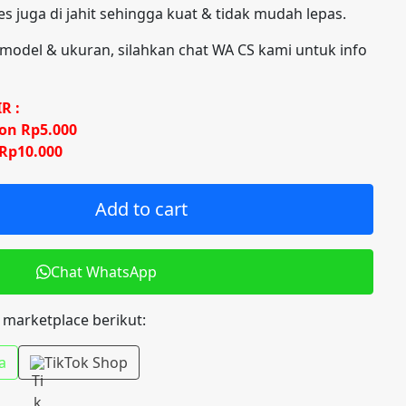
res juga di jahit sehingga kuat & tidak mudah lepas.
model & ukuran, silahkan chat WA CS kami untuk info
R :
kon Rp5.000
 Rp10.000
Add to cart
Chat WhatsApp
i marketplace berikut:
a
TikTok Shop