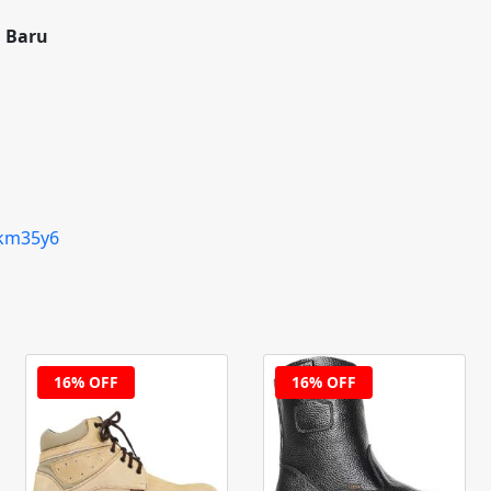
g Baru
qkm35y6
16% OFF
16% OFF