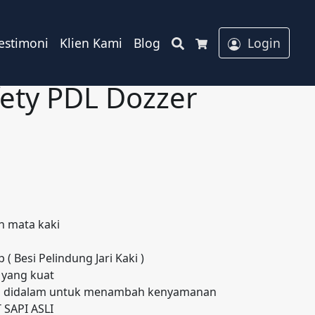
Search
estimoni
Klien Kami
Blog
Login
Cart
fety PDL Dozzer
a
ah:
h mata kaki
9.000.
( Besi Pelindung Jari Kaki )
 yang kuat
n didalam untuk menambah kenyamanan
 SAPI ASLI